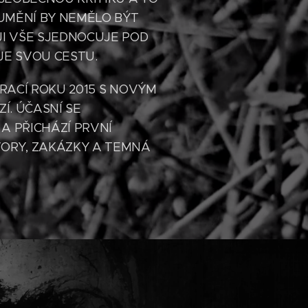
 UMĚNÍ BY NEMĚLO BÝT
JI VŠE SJEDNOCUJE POD
JE SVOU CESTU.
VRACÍ ROKU 2015 S NOVÝM
Í. ÚČASNÍ SE
A PŘICHÁZÍ PRVNÍ
ORY, ZAKÁZKY A TEMNÁ