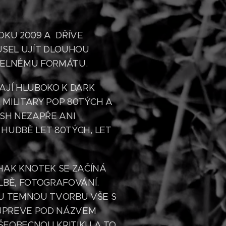
OKU 2009 A DŘÍVE
USEL UJÍT DLOUHOU
TELNÉMU FORMÁTU.
AJÍ HLUBOKO K DARK
 MILITARY POP 80TÝCH A
SH NEZAPŘE ANI
 HUDBĚ LET 80TÝCH, LET
HAK KNOTEK SE ZAČÍNÁ
LBĚ, FOTOGRAFOVÁNÍ.
U TEMNOU TVORBU VŠE S
EJPREVE POD NÁZVEM
VŠEOBECNOU KRITIKU A TO