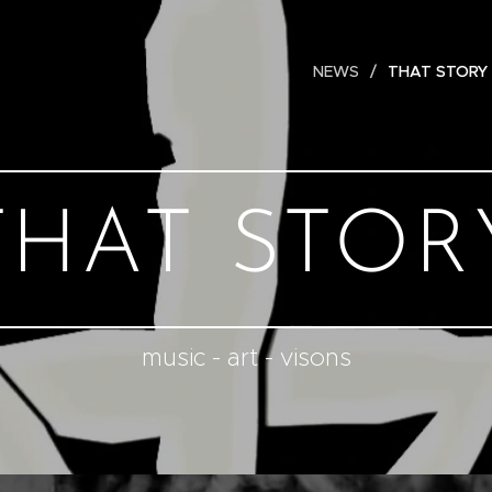
NEWS
THAT STORY
THAT STOR
music - art - visons