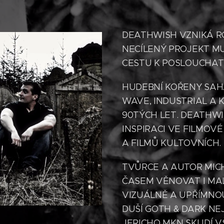
DEATHWISH VZNIKÁ R
NECÍLENÝ PROJEKT M
CESTU K POSLOUCHA
HUDEBNÍ KOŘENY SAH
WAVE, INDUSTRIAL A K
90TÝCH LET. DEATHWI
INSPIRACI VE FILMOVÉ
A FILMŮ KULTOVNÍCH.
TVŮRCE A AUTOR MIC
ČASEM VĚNOVAT I MA
VIZUÁLNĚ A UPŘÍMNO
DUŠÍ GOTH & DARK N
JERICHO MKN SKLIDÍ 