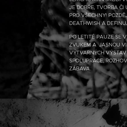
JE DOBŘE, TVORBA ČI
PRO VŠECHNY! POZDĚ
DEATHWISH A DEFINU
PO LETITÉ PAUZE SE 
ZVUKEM A JASNOU VIZ
VÝTVARNÝCH VÝSTAV 
SPOLUPRÁCE, ROZHOV
ZÁBAVA.