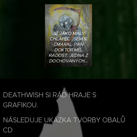
JIŽ JAKO MALÝ
CHLAPEC JSEM SI
ČMÁRAL..PAN
DOKTOR MĚL
RADOST. JEDNA Z
DOCHOVANÝCH...
DEATHWISH SI RÁD HRAJE S
GRAFIKOU.
NÁSLEDUJE UKÁZKA TVORBY OBALŮ
CD